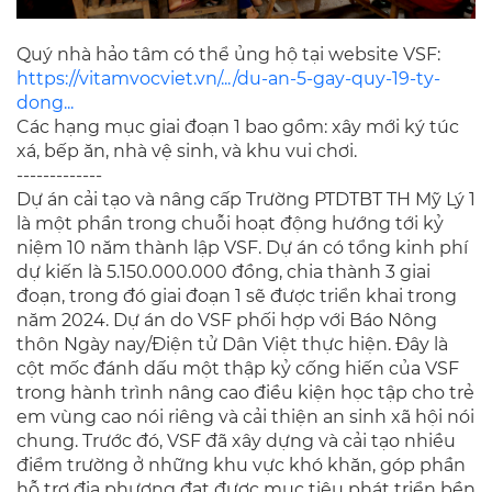
Quý nhà hảo tâm có thể ủng hộ tại website VSF:
https://vitamvocviet.vn/.../du-an-5-gay-quy-19-ty-
dong...
Các hạng mục giai đoạn 1 bao gồm: xây mới ký túc
xá, bếp ăn, nhà vệ sinh, và khu vui chơi.
-------------
Dự án cải tạo và nâng cấp Trường PTDTBT TH Mỹ Lý 1
là một phần trong chuỗi hoạt động hướng tới kỷ
niệm 10 năm thành lập VSF. Dự án có tổng kinh phí
dự kiến là 5.150.000.000 đồng, chia thành 3 giai
đoạn, trong đó giai đoạn 1 sẽ được triển khai trong
năm 2024. Dự án do VSF phối hợp với Báo Nông
thôn Ngày nay/Điện tử Dân Việt thực hiện. Đây là
cột mốc đánh dấu một thập kỷ cống hiến của VSF
trong hành trình nâng cao điều kiện học tập cho trẻ
em vùng cao nói riêng và cải thiện an sinh xã hội nói
chung. Trước đó, VSF đã xây dựng và cải tạo nhiều
điểm trường ở những khu vực khó khăn, góp phần
hỗ trợ địa phương đạt được mục tiêu phát triển bền