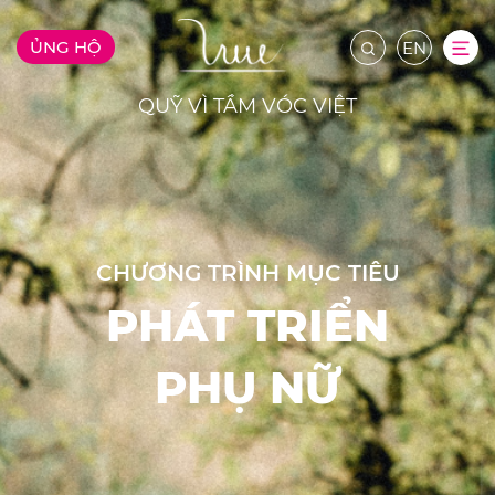
ỦNG HỘ
EN
QUỸ VÌ TẦM VÓC VIỆT
CHƯƠNG TRÌNH MỤC TIÊU
PHÁT TRIỂN
PHỤ NỮ