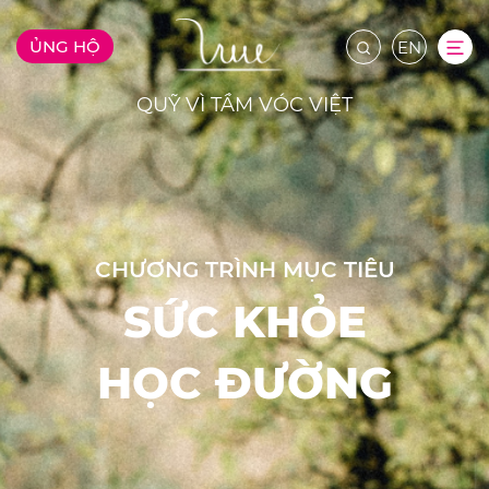
ỦNG HỘ
EN
QUỸ VÌ TẦM VÓC VIỆT
CHƯƠNG TRÌNH MỤC TIÊU
SỨC KHỎE
HỌC ĐƯỜNG