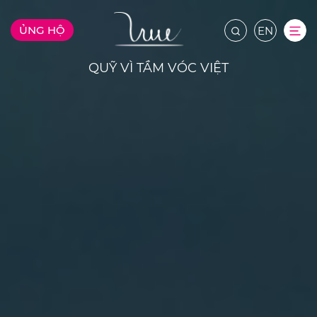
ỦNG HỘ
EN
QUỸ VÌ TẦM VÓC VIỆT