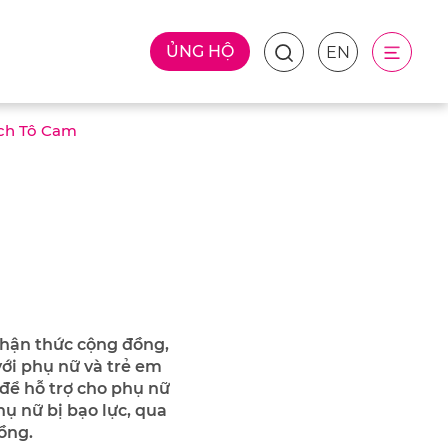
ỦNG HỘ
EN
ịch Tô Cam
nhận thức cộng đồng,
với phụ nữ và trẻ em
để hỗ trợ cho phụ nữ
hụ nữ bị bạo lực, qua
ồng.