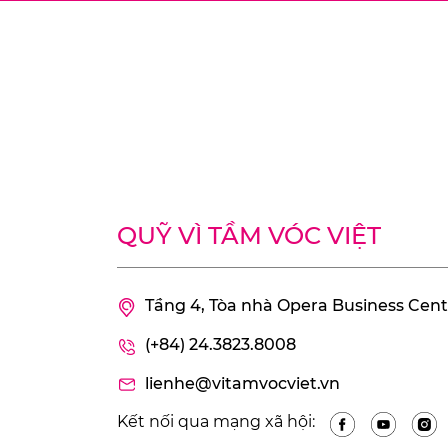
QUỸ VÌ TẦM VÓC VIỆT
Tầng 4, Tòa nhà Opera Business Cente
(+84) 24.3823.8008
lienhe@vitamvocviet.vn
Kết nối qua mạng xã hội: