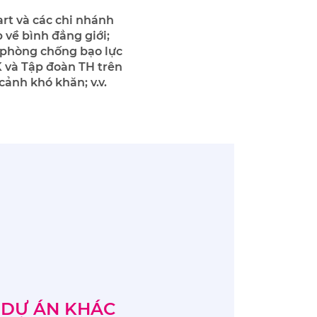
rt và các chi nhánh
 về bình đẳng giới;
à phòng chống bạo lực
K và Tập đoàn TH trên
cảnh khó khăn; v.v.
DỰ ÁN KHÁC