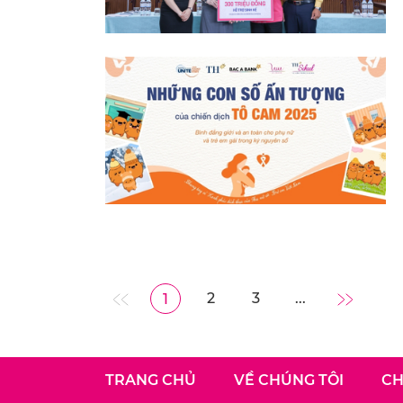
2
3
...
1
TRANG CHỦ
VỀ CHÚNG TÔI
CH