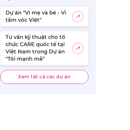
Dự án "Vì mẹ và bé - Vì
tầm vóc Việt"
Tư vấn kỹ thuật cho tổ
chức CARE quốc tế tại
Việt Nam trong Dự án
"Tôi mạnh mẽ"
Xem tất cả các dự án