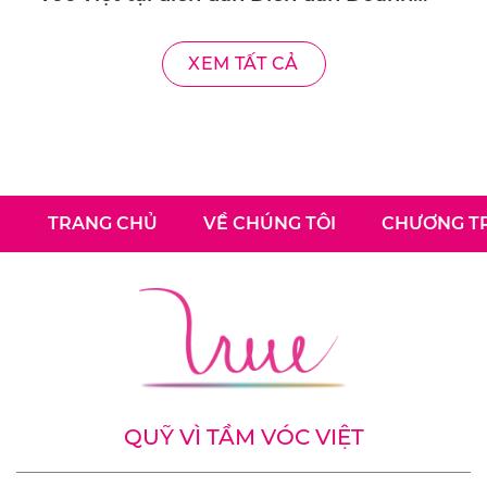
nghiệp với chủ đề “Cân bằng cán cân
trong kinh doanh – Từ Chính sách tới
XEM TẤT CẢ
Thực tiễn”
TRANG CHỦ
VỀ CHÚNG TÔI
CHƯƠNG TR
QUỸ VÌ TẦM VÓC VIỆT