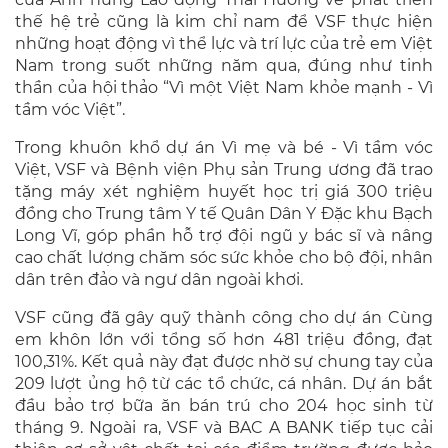
thế hệ trẻ cũng là kim chỉ nam để VSF thực hiện
những hoạt động vì thể lực và trí lực của trẻ em Việt
Nam trong suốt những năm qua, đúng như tinh
thần của hội thảo “Vì một Việt Nam khỏe mạnh - Vì
tầm vóc Việt”.
Trong khuôn khổ dự án Vì mẹ và bé - Vì tầm vóc
Việt, VSF và Bệnh viện Phụ sản Trung ương đã trao
tặng máy xét nghiệm huyết học trị giá 300 triệu
đồng cho Trung tâm Y tế Quân Dân Y Đặc khu Bạch
Long Vĩ, góp phần hỗ trợ đội ngũ y bác sĩ và nâng
cao chất lượng chăm sóc sức khỏe cho bộ đội, nhân
dân trên đảo và ngư dân ngoài khơi.
VSF cũng đã gây quỹ thành công cho dự án Cùng
em khôn lớn với tổng số hơn 481 triệu đồng, đạt
100,31%. Kết quả này đạt được nhờ sự chung tay của
209 lượt ủng hộ từ các tổ chức, cá nhân. Dự án bắt
đầu bảo trợ bữa ăn bán trú cho 204 học sinh từ
tháng 9. Ngoài ra, VSF và BAC A BANK tiếp tục cải