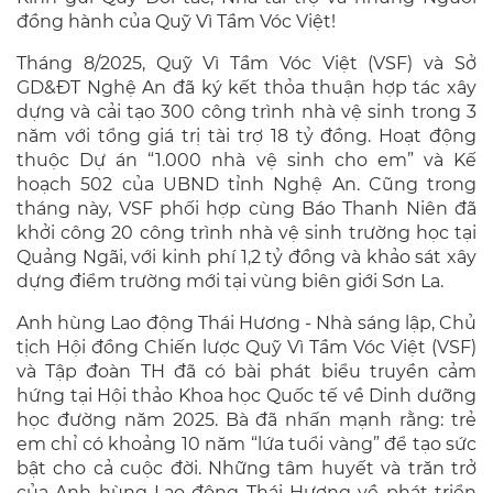
đồng hành của Quỹ Vì Tầm Vóc Việt!
Tháng 8/2025, Quỹ Vì Tầm Vóc Việt (VSF) và Sở
GD&ĐT Nghệ An đã ký kết thỏa thuận hợp tác xây
dựng và cải tạo 300 công trình nhà vệ sinh trong 3
năm với tổng giá trị tài trợ 18 tỷ đồng. Hoạt động
thuộc Dự án “1.000 nhà vệ sinh cho em” và Kế
hoạch 502 của UBND tỉnh Nghệ An. Cũng trong
tháng này, VSF phối hợp cùng Báo Thanh Niên đã
khởi công 20 công trình nhà vệ sinh trường học tại
Quảng Ngãi, với kinh phí 1,2 tỷ đồng và khảo sát xây
dựng điểm trường mới tại vùng biên giới Sơn La.
Anh hùng Lao động Thái Hương - Nhà sáng lập, Chủ
tịch Hội đồng Chiến lược Quỹ Vì Tầm Vóc Việt (VSF)
và Tập đoàn TH đã có bài phát biểu truyền cảm
hứng tại Hội thảo Khoa học Quốc tế về Dinh dưỡng
học đường năm 2025. Bà đã nhấn mạnh rằng: trẻ
em chỉ có khoảng 10 năm “lứa tuổi vàng” để tạo sức
bật cho cả cuộc đời. Những tâm huyết và trăn trở
của Anh hùng Lao động Thái Hương về phát triển