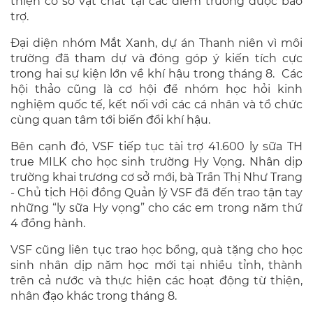
thiện cơ sở vật chất tại các điểm trường được bảo
trợ.
Đại diện nhóm Mắt Xanh, dự án Thanh niên vì môi
trường đã tham dự và đóng góp ý kiến tích cực
trong hai sự kiện lớn về khí hậu trong tháng 8. Các
hội thảo cũng là cơ hội để nhóm học hỏi kinh
nghiệm quốc tế, kết nối với các cá nhân và tổ chức
cùng quan tâm tới biến đổi khí hậu.
Bên cạnh đó, VSF tiếp tục tài trợ 41.600 ly sữa TH
true MILK cho học sinh trường Hy Vọng. Nhân dịp
trường khai trương cơ sở mới, bà Trần Thị Như Trang
- Chủ tịch Hội đồng Quản lý VSF đã đến trao tận tay
những “ly sữa Hy vọng” cho các em trong năm thứ
4 đồng hành.
VSF cũng liên tục trao học bổng, quà tặng cho học
sinh nhân dịp năm học mới tại nhiều tỉnh, thành
trên cả nước và thực hiện các hoạt động từ thiện,
nhân đạo khác trong tháng 8.