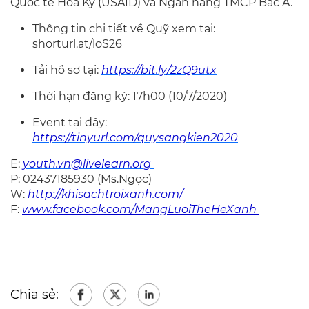
Quốc tế Hoa Kỳ (USAID) và Ngân hàng TMCP Bắc Á.
Thông tin chi tiết về Quỹ xem tại:
shorturl.at/loS26
Tải hồ sơ tại:
https://bit.ly/2zQ9utx
Thời hạn đăng ký: 17h00 (10/7/2020)
Event tại đây:
https://tinyurl.com/quysangkien2020
E:
youth.vn@livelearn.org
P: 02437185930 (Ms.Ngọc)
W:
http://khisachtroixanh.com/
F:
www.facebook.com/MangLuoiTheHeXanh
Chia sẻ: