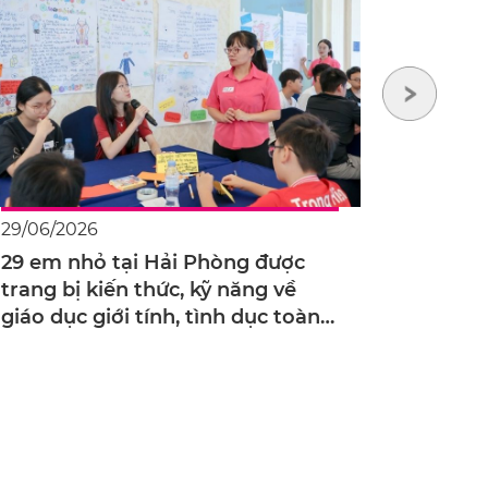
29/06/2026
16/06/2
29 em nhỏ tại Hải Phòng được
4 thông
trang bị kiến thức, kỹ năng về
toàn v
giáo dục giới tính, tình dục toàn
Hopers
diện và bảo vệ trẻ em