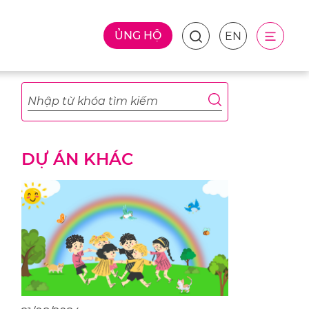
ỦNG HỘ
EN
DỰ ÁN KHÁC