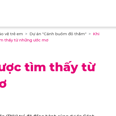
ảo vệ trẻ em
Dự án "Cánh buồm đỏ thắm"
Khi
m thấy từ những ước mơ
ược tìm thấy từ
ơ