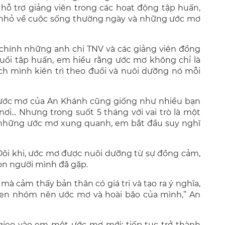
hỗ trợ giảng viên trong các hoạt động tập huấn,
m nhỏ về cuộc sống thường ngày và những ước mơ
chính những anh chị TNV và các giảng viên đồng
ổi tập huấn, em hiểu rằng ước mơ không chỉ là
h mình kiên trì theo đuổi và nuôi dưỡng nó mỗi
 ước mơ của An Khánh cũng giống như nhiều bạn
nơi... Nhưng trong suốt 5 tháng với vai trò là một
 những ước mơ xung quanh, em bắt đầu suy nghĩ
 Đôi khi, ước mơ được nuôi dưỡng từ sự đồng cảm,
on người mình đã gặp.
à cảm thấy bản thân có giá trị và tạo ra ý nghĩa,
hen nhóm nên ước mơ và hoài bão của mình,” An
ieo vào em một ước mơ mới: tiếp tục trở thành