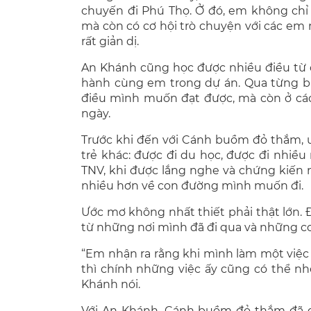
chuyến đi Phú Thọ. Ở đó, em không chỉ 
mà còn có cơ hội trò chuyện với các e
rất giản dị.
An Khánh cũng học được nhiều điều từ 
hành cùng em trong dự án. Qua từng bu
điều mình muốn đạt được, mà còn ở các
ngày.
Trước khi đến với Cánh buồm đỏ thắm,
trẻ khác: được đi du học, được đi nhiều 
TNV, khi được lắng nghe và chứng kiến
nhiều hơn về con đường mình muốn đi.
Ước mơ không nhất thiết phải thật lớn.
từ những nơi mình đã đi qua và những c
“Em nhận ra rằng khi mình làm một việc m
thì chính những việc ấy cũng có thể n
Khánh nói.
Với An Khánh, Cánh buồm đỏ thắm đã g