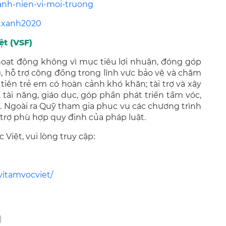
hanh-nien-vi-moi-truong
txanh2020
ệt (VSF)
 hoạt động không vì mục tiêu lợi nhuận, đóng góp
, hỗ trợ cộng đồng trong lĩnh vực bảo vệ và chăm
tiên trẻ em có hoàn cảnh khó khăn; tài trợ và xây
, tài năng, giáo dục, góp phần phát triển tầm vóc,
m. Ngoài ra Quỹ tham gia phục vụ các chương trình
i trợ phù hợp quy định của pháp luật.
Việt, vui lòng truy cập:
vitamvocviet/