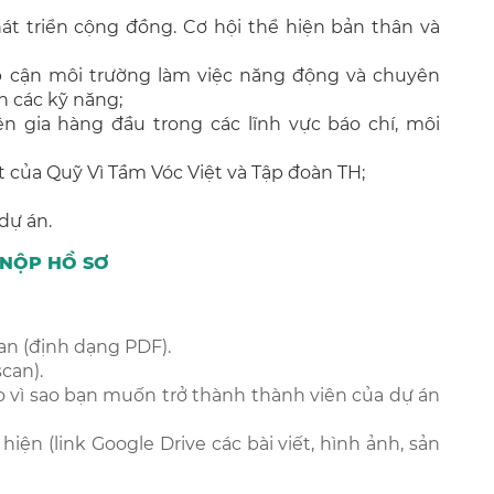
át triển cộng đồng. Cơ hội thể hiện bản thân và
ếp cận môi trường làm việc năng động và chuyên
n các kỹ năng;
ên gia hàng đầu trong các lĩnh vực báo chí, môi
 của Quỹ Vì Tầm Vóc Việt và Tập đoàn TH;
dự án.
 NỘP HỒ SƠ
uan (định dạng PDF).
can).
do vì sao bạn muốn trở thành thành viên của dự án
ện (link Google Drive các bài viết, hình ảnh, sản