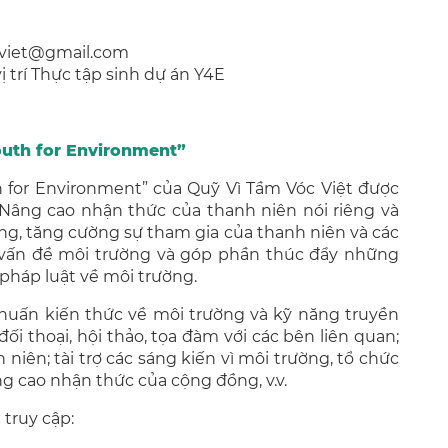
cviet@gmail.com
ị trí Thực tập sinh dự án Y4E
Youth for Environment”
h for Environment” của Quỹ Vì Tầm Vóc Việt được
Nâng cao nhận thức của thanh niên nói riêng và
ng, tăng cường sự tham gia của thanh niên và các
c vấn đề môi trường và góp phần thúc đẩy những
 pháp luật về môi trường.
huấn kiến thức về môi trường và kỹ năng truyền
ối thoại, hội thảo, tọa đàm với các bên liên quan;
niên; tài trợ các sáng kiến vì môi trường, tổ chức
ng cao nhận thức của cộng đồng, v.v.
 truy cập: