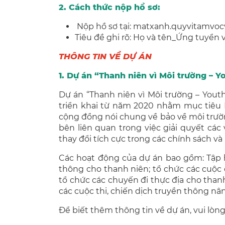
2.
Cách thức nộp hồ sơ:
Nộp hồ sơ tại: matxanh.quyvitamvo
Tiêu đề ghi rõ: Họ và tên_Ứng tuyển v
THÔNG TIN VỀ DỰ ÁN
1. Dự án “Thanh niên vì Môi trường – 
Dự án “Thanh niên vì Môi trường – Yout
triển khai từ năm 2020 nhằm mục tiêu 
cộng đồng nói chung về bảo về môi trườ
bên liên quan trong việc giải quyết cá
thay đổi tích cực trong các chính sách và
Các hoạt động của dự án bao gồm: Tập 
thông cho thanh niên; tổ chức các cuộc đ
tổ chức các chuyến đi thực địa cho thanh 
các cuộc thi, chiến dịch truyền thông nâ
Để biết thêm thông tin về dự án, vui lòng