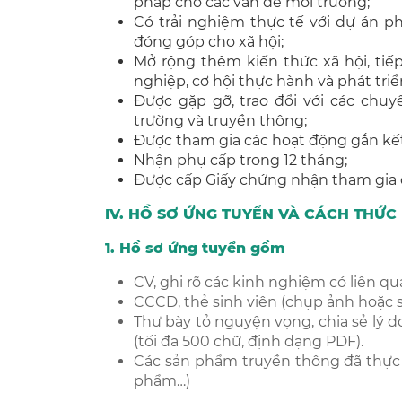
pháp cho các vấn đề môi trường;
Có trải nghiệm thực tế với dự án ph
đóng góp cho xã hội;
Mở rộng thêm kiến thức xã hội, ti
nghiệp, cơ hội thực hành và phát triể
Được gặp gỡ, trao đổi với các chuy
trường và truyền thông;
Được tham gia các hoạt động gắn kết
Nhận phụ cấp trong 12 tháng;
Được cấp Giấy chứng nhận tham gia 
IV. HỒ SƠ ỨNG TUYỂN VÀ CÁCH THỨC
1. Hồ sơ ứng tuyển gồm
C
V, ghi rõ các kinh nghiệm có liên q
CCCD, thẻ sinh viên (chụp ảnh hoặc s
Thư bày tỏ nguyện vọng, chia sẻ lý 
(tối đa 500 chữ, định dạng PDF).
Các sản phẩm truyền thông đã thực hi
phẩm…)