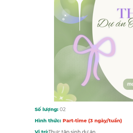
Số lượng:
02
Hình thức:
Part-time (3 ngày/tuần)
Vị trí:
Thực tập sinh dự án