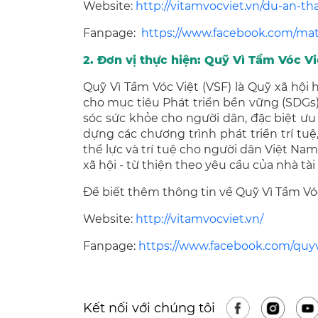
Website:
http://vitamvocviet.vn/du-an-t
Fanpage:
https://www.facebook.com/ma
2. Đơn vị thực hiện: Quỹ Vì Tầm Vóc Vi
Quỹ Vì Tầm Vóc Việt (VSF) là Quỹ xã hội
cho mục tiêu Phát triển bền vững (SDGs)
sóc sức khỏe cho người dân, đặc biệt ưu 
dựng các chương trình phát triển trí tuệ
thể lực và trí tuệ cho người dân Việt Na
xã hội - từ thiện theo yêu cầu của nhà tà
Để biết thêm thông tin về Quỹ Vì Tầm Vóc 
Website:
http://vitamvocviet.vn/
Fanpage:
https://www.facebook.com/quy
Kết nối với chúng tôi