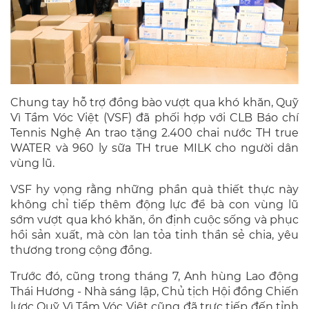
Chung tay hỗ trợ đồng bào vượt qua khó khăn, Quỹ
Vì Tầm Vóc Việt (VSF) đã phối hợp với CLB Báo chí
Tennis Nghệ An trao tặng 2.400 chai nước TH true
WATER và 960 ly sữa TH true MILK cho người dân
vùng lũ.
VSF hy vọng rằng những phần quà thiết thực này
không chỉ tiếp thêm động lực để bà con vùng lũ
sớm vượt qua khó khăn, ổn định cuộc sống và phục
hồi sản xuất, mà còn lan tỏa tinh thần sẻ chia, yêu
thương trong cộng đồng.
Trước đó, cũng trong tháng 7, Anh hùng Lao động
Thái Hương - Nhà sáng lập, Chủ tịch Hội đồng Chiến
lược Quỹ Vì Tầm Vóc Việt cũng đã trực tiếp đến tỉnh