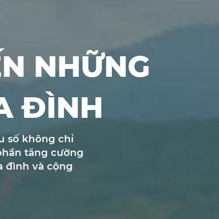
ẾN NHỮNG
A ĐÌNH
ểu số không chỉ
 phần tăng cường
ia đình và cộng