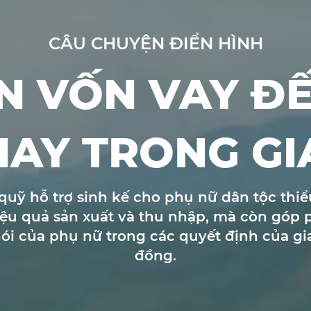
CÂU CHUYỆN ĐIỂN HÌNH
N VỐN VAY Đ
HAY TRONG GI
 quỹ hỗ trợ sinh kế cho phụ nữ dân tộc thi
hiệu quả sản xuất và thu nhập, mà còn góp
 nói của phụ nữ trong các quyết định của g
đồng.