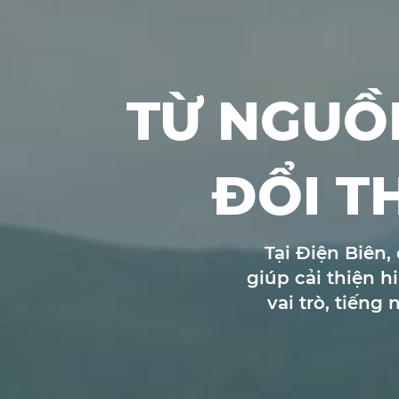
TỪ NGUỒ
ĐỔI T
Tại Điện Biên,
giúp cải thiện 
vai trò, tiếng