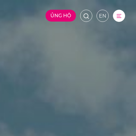
ỦNG HỘ
EN