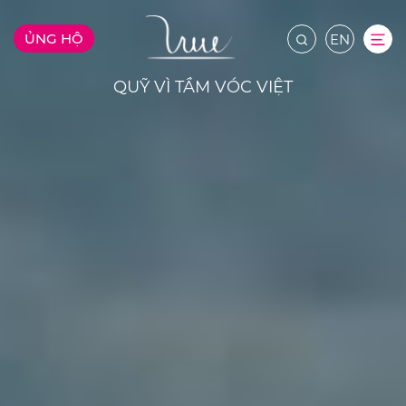
ỦNG HỘ
EN
QUỸ VÌ TẦM VÓC VIỆT