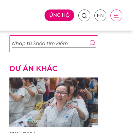
ỦNG HỘ
EN
DỰ ÁN KHÁC