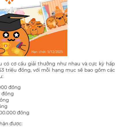
u có cơ cấu giải thưởng như nhau và cực kỳ hấp
ới 63 triệu đồng, với mỗi hạng mục sẽ bao gồm các
u:
0.000 đồng
00 đồng
 đồng
đồng
 500.000 đồng
nhận được: