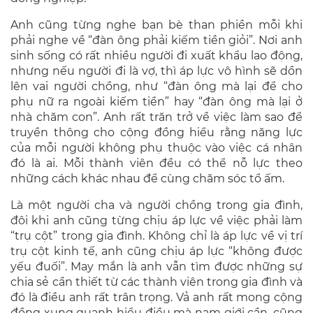
Anh cũng từng nghe bạn bè than phiền mỗi khi
phải nghe về “đàn ông phải kiếm tiền giỏi”. Nơi anh
sinh sống có rất nhiều người đi xuất khẩu lao động,
nhưng nếu người đi là vợ, thì áp lực vô hình sẽ dồn
lên vai người chồng, như “đàn ông mà lại để cho
phụ nữ ra ngoài kiếm tiền” hay “đàn ông mà lại ở
nhà chăm con”. Anh rất trăn trở về việc làm sao để
truyền thông cho cộng đồng hiểu rằng năng lực
của mỗi người không phụ thuộc vào việc cá nhân
đó là ai. Mỗi thành viên đều có thể nỗ lực theo
những cách khác nhau để cùng chăm sóc tổ ấm.
Là một người cha và người chồng trong gia đình,
đôi khi anh cũng từng chịu áp lực về việc phải làm
“trụ cột” trong gia đình. Không chỉ là áp lực về vị trí
trụ cột kinh tế, anh cũng chịu áp lực “không được
yếu đuối”. May mắn là anh vẫn tìm được những sự
chia sẻ cần thiết từ các thành viên trong gia đình và
đó là điều anh rất trân trọng. Vả anh rất mong cộng
đồng xung quanh hiểu điều mà nam giới cần, cũng