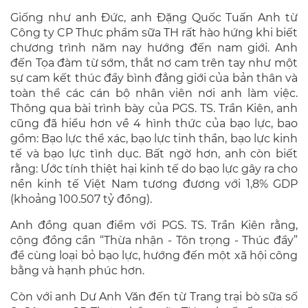
Giống như anh Đức, anh Đặng Quốc Tuấn Anh từ
Công ty CP Thực phẩm sữa TH rất hào hứng khi biết
chương trình năm nay hướng đến nam giới. Anh
đến Tọa đàm từ sớm, thắt nơ cam trên tay như một
sự cam kết thúc đẩy bình đẳng giới của bản thân và
toàn thể các cán bộ nhân viên nơi anh làm việc.
Thông qua bài trình bày của PGS. TS. Trần Kiên, anh
cũng đã hiểu hơn về 4 hình thức của bạo lực, bao
gồm: Bạo lực thể xác, bạo lực tinh thần, bạo lực kinh
tế và bạo lực tình dục. Bất ngờ hơn, anh còn biết
rằng: Ước tính thiệt hại kinh tế do bạo lực gây ra cho
nền kinh tế Việt Nam tương đương với 1,8% GDP
(khoảng 100.507 tỷ đồng).
Anh đồng quan điểm với PGS. TS. Trần Kiên rằng,
cộng đồng cần “Thừa nhận - Tôn trọng - Thúc đẩy”
để cùng loại bỏ bạo lực, hướng đến một xã hội công
bằng và hạnh phúc hơn.
Còn với anh Dư Anh Văn đến từ Trang trại bò sữa số