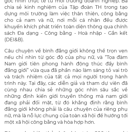
góc nhìn thực tế từ môi trường doanh nghiệp. Bà
chia sẻ kinh nghiệm của Tập đoàn TH trong tạo
dựng môi trường làm việc thân thiện, công bằng
cho cả nam và nữ, nơi mỗi cá nhân đều được
khuyến khích phát triển toàn diện thông qua chính
sách Đa dạng - Công bằng - Hoà nhập - Gắn kết
(DEI&B).
Câu chuyện về bình đẳng giới không thể trọn vẹn
nếu chỉ nhìn từ góc độ của phụ nữ, và “Tọa đàm
Nam giới tiên phong hành động thúc đẩy bình
đẳng giới” vừa qua đã phần nào làm sáng tỏ vai trò
và trách nhiệm của tất cả mọi người trong hành
trình này. Tại đây, các diễn giả và tham dự viên đã
cùng nhau chia sẻ những góc nhìn sâu sắc về
những định kiến giới truyền thống mà nam giới
đang phải đối mặt, từ đó khẳng định rằng bình
đẳng giới không phải là câu chuyện của riêng phụ
nữ, mà là nỗ lực chung của toàn xã hội để hướng tới
một xã hội công bằng và hòa hợp hơn.