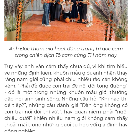
Anh Đức tham gia hoạt động trang trí góc cam
trong chiến dịch Tô cam cùng TH năm nay
Tuy vậy, anh vẫn cảm thấy chưa đủ, vì khi tìm hiểu
về những định kiến, khuôn mẫu giới, anh nhận thấy
rằng nam giới cũng phải chịu nhiều rào cản không
kém. “Phải đẻ được con trai để nối dõi tông đường”
- đó là một trong những khuôn mẫu giới thường
gặp nơi anh sinh sống. Những câu hỏi “Khi nào thì
đẻ tiếp?”, những câu đánh giá “Đàn ông không có
con trai nối dõi thì vứt”, hay quan niệm phải “ngồi
chiếu dưới” khiến nhiều nam giới không cảm thấy
thoải mái trong những buổi tụ họp với gia đình hay
đồng nghiệp.