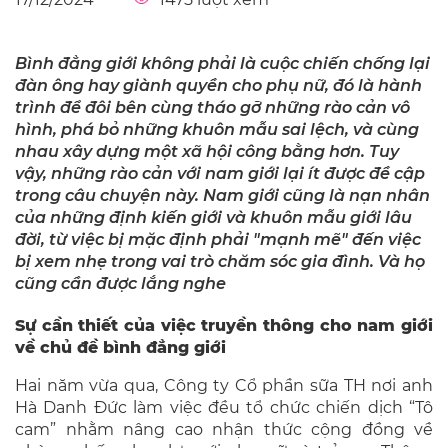
Bình đẳng giới không phải là cuộc chiến chống lại
đàn ông hay giành quyền cho phụ nữ, đó là hành
trình để đôi bên cùng tháo gỡ những rào cản vô
hình, phá bỏ những khuôn mẫu sai lệch, và cùng
nhau xây dựng một xã hội công bằng hơn. Tuy
vậy, những rào cản với nam giới lại ít được đề cập
trong câu chuyện này. Nam giới cũng là nạn nhân
của những định kiến giới và khuôn mẫu giới lâu
đời, từ việc bị mặc định phải "mạnh mẽ" đến việc
bị xem nhẹ trong vai trò chăm sóc gia đình. Và họ
cũng cần được lắng nghe
Sự cần thiết của việc truyền thông cho nam giới
về chủ đề bình đẳng giới
Hai năm vừa qua, Công ty Cổ phần sữa TH nơi anh
Hà Danh Đức làm việc đều tổ chức chiến dịch “Tô
cam” nhằm nâng cao nhận thức cộng đồng về