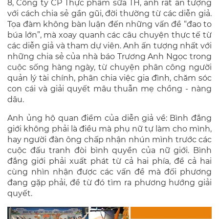
8, Công ty CP Thực phẩm sữa TH, anh rất ấn tượng
với cách chia sẻ gần gũi, đời thường từ các diễn giả.
Tọa đàm không bàn luận đến những vấn đề “đao to
búa lớn”, mà xoay quanh các câu chuyện thực tế từ
các diễn giả và tham dự viên. Anh ấn tượng nhất với
những chia sẻ của nhà báo Trương Anh Ngọc trong
cuộc sống hàng ngày, từ chuyện phân công người
quản lý tài chính, phân chia việc gia đình, chăm sóc
con cái và giải quyết mâu thuẫn mẹ chồng - nàng
dâu.
Anh ủng hộ quan điểm của diễn giả về: Bình đẳng
giới không phải là điều mà phụ nữ tự làm cho mình,
hay người đàn ông chấp nhận nhún mình trước các
cuộc đấu tranh đòi bình quyền của nữ giới. Bình
đẳng giới phải xuất phát từ cả hai phía, để cả hai
cùng nhìn nhận được các vấn đề mà đối phương
đang gặp phải, để từ đó tìm ra phương hướng giải
quyết.