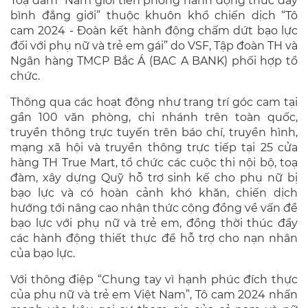
Toạ đàm “Nam giới tiên phong hành động thúc đẩy
bình đẳng giới” thuộc khuôn khổ chiến dịch “Tô
cam 2024 - Đoàn kết hành động chấm dứt bạo lực
đối với phụ nữ và trẻ em gái” do VSF, Tập đoàn TH và
Ngân hàng TMCP Bắc Á (BAC A BANK) phối hợp tổ
chức.
Thông qua các hoạt động như trang trí góc cam tại
gần 100 văn phòng, chi nhánh trên toàn quốc,
truyền thông trực tuyến trên báo chí, truyền hình,
mạng xã hội và truyền thông trực tiếp tại 25 cửa
hàng TH True Mart, tổ chức các cuộc thi nội bộ, toạ
đàm, xây dựng Quỹ hỗ trợ sinh kế cho phụ nữ bị
bạo lực và có hoàn cảnh khó khăn, chiến dịch
hướng tới nâng cao nhận thức cộng đồng về vấn đề
bạo lực với phụ nữ và trẻ em, đồng thời thúc đẩy
các hành động thiết thực để hỗ trợ cho nạn nhân
của bạo lực.
Với thông điệp “Chung tay vì hạnh phúc đích thực
của phụ nữ và trẻ em Việt Nam”, Tô cam 2024 nhấn