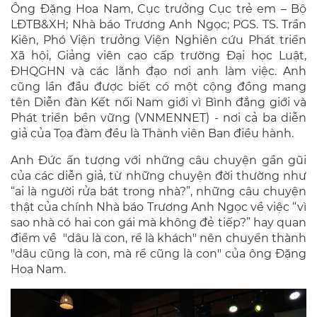
Ông Đặng Hoa Nam, Cục trưởng Cục trẻ em – Bộ
LĐTB&XH; Nhà báo Trương Anh Ngọc; PGS. TS. Trần
Kiên, Phó Viện trưởng Viện Nghiên cứu Phát triển
Xã hội, Giảng viên cao cấp trường Đại học Luật,
ĐHQGHN và các lãnh đạo nơi anh làm việc. Anh
cũng lần đầu được biết có một cộng đồng mang
tên Diễn đàn Kết nối Nam giới vì Bình đẳng giới và
Phát triển bền vững (VNMENNET) - nơi cả ba diễn
giả của Tọa đàm đều là Thành viên Ban điều hành.
Anh Đức ấn tượng với những câu chuyện gần gũi
của các diễn giả, từ những chuyện đời thường như
“ai là người rửa bát trong nhà?”, những câu chuyện
thật của chính Nhà báo Trương Anh Ngọc về việc “vì
sao nhà có hai con gái mà không đẻ tiếp?” hay quan
điểm về "dâu là con, rể là khách" nên chuyển thành
"dâu cũng là con, mà rể cũng là con" của ông Đặng
Hoa Nam.