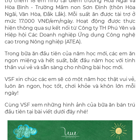
trợ thêm 18 em nhỏ tại điểm trường Hòa Ngãi và
Hòa Bình - Trường Mầm non Sơn Định (thôn Hòa
Ngãi, Vân Hòa, Đắk Lắk). Mỗi suất ăn được tài trợ ở
mức 17.000 VNĐ/em/ngày. Hoạt động được thực
hiện thông qua sự kết nối từ Công ty TH Phú Yên và
Hiệp hội Các Doanh nghiệp Ứng dụng Công nghệ
cao trong Nông nghiệp (ATEA).
Trong bữa ăn đầu tiên của năm học mới, các em ăn
ngon miệng và hết suất, bắt đầu năm học với tinh
thần vui vẻ và sẵn sàng cho những bài học mới.
VSF xin chúc các em sẽ có một năm học thật vui vẻ,
luôn ăn ngon, học tốt, chơi khỏe và khôn lớn mỗi
ngày!
Cùng VSF xem những hình ảnh của bữa ăn bán trú
đầu tiên tại bài viết dưới đây nhé!