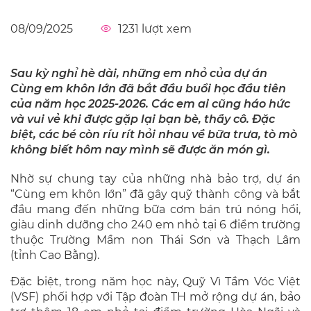
08/09/2025
1231
lượt xem
Sau kỳ nghỉ hè dài, những em nhỏ của dự án
Cùng em khôn lớn đã bắt đầu buổi học đầu tiên
của năm học 2025-2026. Các em ai cũng háo hức
và vui vẻ khi được gặp lại bạn bè, thầy cô. Đặc
biệt, các bé còn ríu rít hỏi nhau về bữa trưa, tò mò
không biết hôm nay mình sẽ được ăn món gì.
Nhờ sự chung tay của những nhà bảo trợ, dự án
“Cùng em khôn lớn” đã gây quỹ thành công và bắt
đầu mang đến những bữa cơm bán trú nóng hổi,
giàu dinh dưỡng cho 240 em nhỏ tại 6 điểm trường
thuộc Trường Mầm non Thái Sơn và Thạch Lâm
(tỉnh Cao Bằng).
Đặc biệt, trong năm học này, Quỹ Vì Tầm Vóc Việt
(VSF) phối hợp với Tập đoàn TH mở rộng dự án, bảo