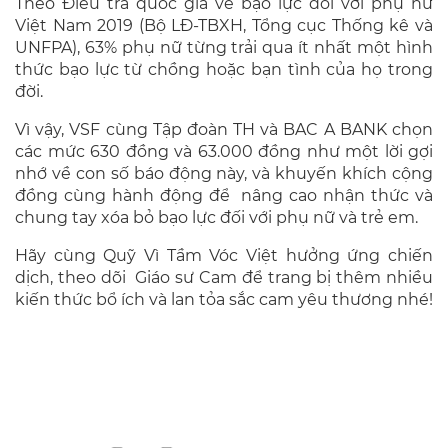
Theo Điều tra quốc gia về bạo lực đối với phụ nữ
Việt Nam 2019 (Bộ LĐ-TBXH, Tổng cục Thống kê và
UNFPA), 63% phụ nữ từng trải qua ít nhất một hình
thức bạo lực từ chồng hoặc bạn tình của họ trong
đời.
Vì vậy, VSF cùng Tập đoàn TH và BAC A BANK chọn
các mức 630 đồng và 63.000 đồng như một lời gợi
nhớ về con số báo động này, và khuyến khích cộng
đồng cùng hành động để nâng cao nhận thức và
chung tay xóa bỏ bạo lực đối với phụ nữ và trẻ em.
Hãy cùng Quỹ Vì Tầm Vóc Việt hưởng ứng chiến
dịch, theo dõi Giáo sư Cam để trang bị thêm nhiều
kiến thức bổ ích và lan tỏa sắc cam yêu thương nhé!