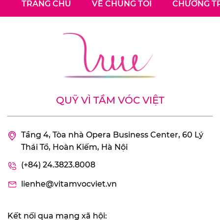
TRANG CHỦ
VỀ CHÚNG TÔI
CHƯƠNG TR
QUỸ VÌ TẦM VÓC VIỆT
Tầng 4, Tòa nhà Opera Business Center, 60 Lý
Thái Tổ, Hoàn Kiếm, Hà Nội
(+84) 24.3823.8008
lienhe@vitamvocviet.vn
Kết nối qua mạng xã hội: