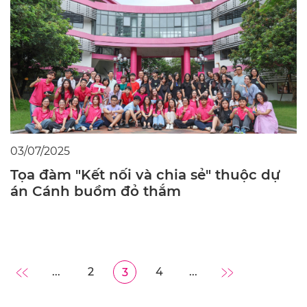
03/07/2025
Tọa đàm "Kết nối và chia sẻ" thuộc dự
án Cánh buồm đỏ thắm
...
2
4
...
3