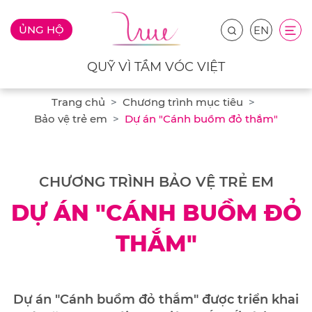
ỦNG HỘ
EN
QUỸ VÌ TẦM VÓC VIỆT
Trang chủ
Chương trình mục tiêu
Bảo vệ trẻ em
Dự án "Cánh buồm đỏ thắm"
CHƯƠNG TRÌNH BẢO VỆ TRẺ EM
DỰ ÁN "CÁNH BUỒM ĐỎ
THẮM"
Dự án "Cánh buồm đỏ thắm" được triển khai