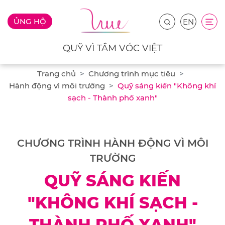
ỦNG HỘ
EN
QUỸ VÌ TẦM VÓC VIỆT
Trang chủ
Chương trình mục tiêu
Hành động vì môi trường
Quỹ sáng kiến "Không khí
sạch - Thành phố xanh"
CHƯƠNG TRÌNH HÀNH ĐỘNG VÌ MÔI
TRƯỜNG
QUỸ SÁNG KIẾN
"KHÔNG KHÍ SẠCH -
THÀNH PHỐ XANH"