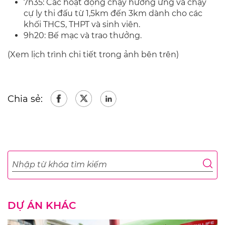
7h35: Các hoạt động chạy hưởng ứng và chạy
cự ly thi đấu từ 1,5km đến 3km dành cho các
khối THCS, THPT và sinh viên.
9h20: Bế mạc và trao thưởng.
(Xem lịch trình chi tiết trong ảnh bên trên)
Chia sẻ:
DỰ ÁN KHÁC