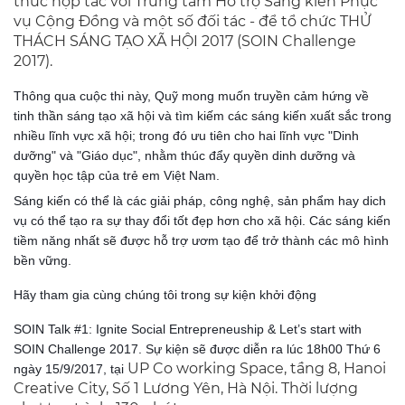
thức hợp tác với Trung tâm Hỗ trợ Sáng kiến Phục
vụ Cộng Đồng và một số đối tác - để tổ chức THỬ
THÁCH SÁNG TẠO XÃ HỘI 2017 (SOIN Challenge
2017).
Thông qua cuộc thi này, Quỹ mong muốn truyền cảm hứng về
tinh thần sáng tạo xã hội và tìm kiếm các sáng kiến xuất sắc trong
nhiều lĩnh vực xã hội; trong đó ưu tiên cho hai lĩnh vực "Dinh
dưỡng" và "Giáo dục", nhằm thúc đẩy quyền dinh dưỡng và
quyền học tập của trẻ em Việt Nam.
Sáng kiến có thể là các giải pháp, công nghệ, sản phẩm hay dich
vụ có thể tạo ra sự thay đổi tốt đẹp hơn cho xã hội. Các sáng kiến
tiềm năng nhất sẽ được hỗ trợ ươm tạo để trở thành các mô hình
bền vững.
Hãy tham gia cùng chúng tôi trong sự kiện khởi động
SOIN Talk #1: Ignite Social Entrepreneuship & Let’s start with
SOIN Challenge 2017. Sự kiện sẽ được diễn ra lúc 18h00 Thứ 6
UP Co working Space, tầng 8, Hanoi
ngày 15/9/2017, tại
Creative City, Số 1 Lương Yên, Hà Nội. Thời lượng