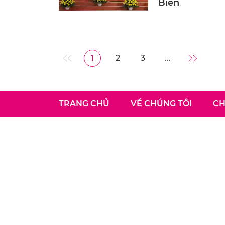
Biên
2
3
...
1
TRANG CHỦ
VỀ CHÚNG TÔI
CH