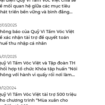
ại diện Quỹ Vì Tầm Vóc Việt chia sẻ
ề mối quan hệ giữa các mục tiêu
hát triển bền vững và bình đẳng
iới với sinh viên
2/03/2025
hông báo của Quỹ Vì Tầm Vóc Việt
ề xác nhận tài trợ để quyết toán
huế thu nhập cá nhân
4/01/2025
uỹ Vì Tầm Vóc Việt và Tập đoàn TH
hối hợp tổ chức Khóa tập huấn "Nói
hông với hành vi quấy rối nơi làm
iệc"
9/12/2024
uỹ Vì Tầm Vóc Việt tài trợ 500 triệu
ho chương trình “Mùa xuân cho