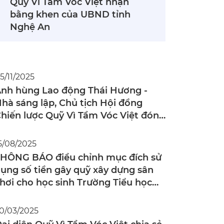
Quỹ Vì Tầm Vóc Việt nhận
bằng khen của UBND tỉnh
Nghệ An
5/11/2025
nh hùng Lao động Thái Hương -
hà sáng lập, Chủ tịch Hội đồng
hiến lược Quỹ Vì Tầm Vóc Việt đón
hận Huân chương Hữu nghị của
hà nước Nga
5/08/2025
HÔNG BÁO điều chỉnh mục đích sử
ụng số tiền gây quỹ xây dựng sân
hơi cho học sinh Trường Tiểu học
ạ Sơn (Quỳ Hợp, Nghệ An)
0/03/2025