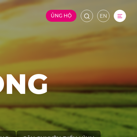
ỦNG HỘ
EN
ÔNG