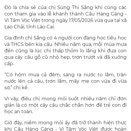
Đó là chia sẻ của chị Sùng Thị Sắng khi cùng các
con tham gia vào lễ khánh thành Cầu Háng Gàng -
Vì Tầm Vóc Việt trong ngày 17/05/2026 vừa qua tại xã
Lao Chải, tỉnh Lào Cai.
Gia đình chị Sắng có 4 người con đang học tiểu học
và THCS bên kia cầu. Nhiều năm qua, mỗi mùa mưa
đến cũng là lúc chị thấp thỏm lo lắng khi đưa con
qua cây cầu gỗ cũ nhỏ hẹp, trơn trượt và đã xuống
cấp.
“Có hôm mưa cả đêm, sáng ra nước to lắm, tràn
nước lên cả cầu, trơn lắm, mấy mẹ con vừa đi vừa
sợ,” chị kể.
Vì vậy, điều chị mong mỏi suốt nhiều năm chỉ đơn
giản là có một cây cầu chắc chắn hơn để trẻ con đi
học an toàn.
Giờ đây, niềm mong mỏi ấy đã trở thành hiện thực
khi Cầu Háng Gàng - Vì Tầm Vóc Việt được hoàn