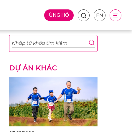
ỦNG HỘ
EN
DỰ ÁN KHÁC