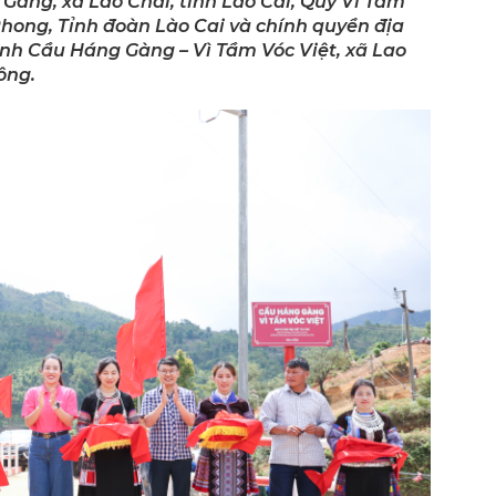
 Gàng, xã Lao Chải, tỉnh Lào Cai, Quỹ Vì Tầm
Phong, Tỉnh đoàn Lào Cai và chính quyền địa
ình Cầu Háng Gàng – Vì Tầm Vóc Việt, xã Lao
ông.